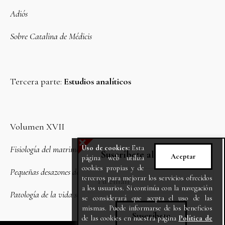
Adiós
Sobre Catalina de Médicis
Tercera parte:
Estudios analíticos
Volumen XVII
X
Fisiología del matrimonio
Uso de cookies:
Esta
Suscríbete al Newsletter
Aceptar
página web utiliza
cookies propias y de
Pequeñas desazones de la vida conyugal
terceros para mejorar los servicios ofrecidos
a los usuarios. Si continúa con la navegación
Patología de la vida social
se considerará que acepta el uso de las
mismas. Puede informarse de los beneficios
de las cookies en nuestra página
Política de