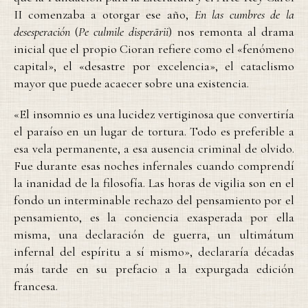
II comenzaba a otorgar ese año,
En las cumbres de la
desesperación
(
Pe culmile disperãrii
) nos remonta al drama
inicial que el propio Cioran refiere como el «fenómeno
capital», el «desastre por excelencia», el cataclismo
mayor que puede acaecer sobre una existencia.
«El insomnio es una lucidez vertiginosa que convertiría
el paraíso en un lugar de tortura. Todo es preferible a
esa vela permanente, a esa ausencia criminal de olvido.
Fue durante esas noches infernales cuando comprendí
la inanidad de la filosofía. Las horas de vigilia son en el
fondo un interminable rechazo del pensamiento por el
pensamiento, es la conciencia exasperada por ella
misma, una declaración de guerra, un ultimátum
infernal del espíritu a sí mismo», declararía décadas
más tarde en su prefacio a la expurgada edición
francesa.