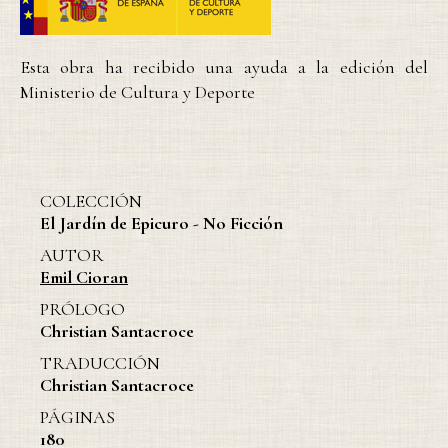
Esta obra ha recibido una ayuda a la edición del
Ministerio de Cultura y Deporte
COLECCIÓN
El Jardín de Epicuro - No Ficción
AUTOR
Emil Cioran
PRÓLOGO
Christian Santacroce
TRADUCCIÓN
Christian Santacroce
PÁGINAS
180