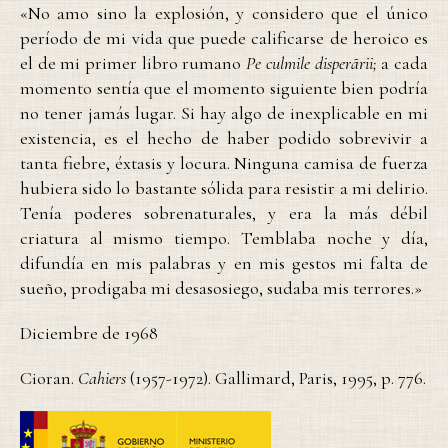
«No amo sino la explosión, y considero que el único
período de mi vida que puede calificarse de heroico es
el de mi primer libro rumano
Pe culmile disperãrii;
a cada
momento sentía que el momento siguiente bien podría
no tener jamás lugar. Si hay algo de inexplicable en mi
existencia, es el hecho de haber podido sobrevivir a
tanta fiebre, éxtasis y locura. Ninguna camisa de fuerza
hubiera sido lo bastante sólida para resistir a mi delirio.
Tenía poderes sobrenaturales, y era la más débil
criatura al mismo tiempo. Temblaba noche y día,
difundía en mis palabras y en mis gestos mi falta de
sueño, prodigaba mi desasosiego, sudaba mis terrores.»
Diciembre de 1968
Cioran.
Cahiers
(1957-1972). Gallimard, Paris, 1995, p. 776.