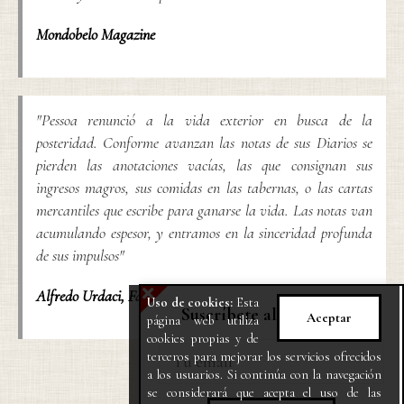
Mondobelo Magazine
"Pessoa renunció a la vida exterior en busca de la
posteridad. Conforme avanzan las notas de sus Diarios se
pierden las anotaciones vacías, las que consignan sus
ingresos magros, sus comidas en las tabernas, o las cartas
mercantiles que escribe para ganarse la vida. Las notas van
acumulando espesor, y entramos en la sinceridad profunda
de sus impulsos"
X
Alfredo Urdaci
,
Fan Fan
Uso de cookies:
Esta
Suscríbete al Newsletter
Aceptar
página web utiliza
cookies propias y de
terceros para mejorar los servicios ofrecidos
a los usuarios. Si continúa con la navegación
se considerará que acepta el uso de las