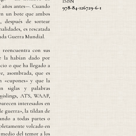
ISBN
lí años antes—. Cuando
978-84-126729-6-1
 en un bote que ambos
, después de sortear
alidades, es rescatada
unda Guerra Mundial.
 reencuentra con sus
e la habían dado por
cio o que ha llegado a
re, asombrada, que es
n «cupones» y que la
 siglas y palabras
uislings, ATS, WAAF,
arecen interesados en
de guerra», la tildan de
nando a todas partes o
mpletamente volcado en
n medio del temor a los