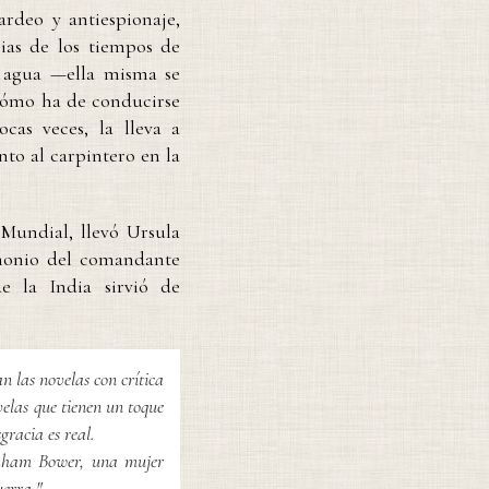
rdeo y antiespionaje,
ias de los tiempos de
l agua —ella misma se
ómo ha de conducirse
as veces, la lleva a
nto al carpintero en la
Mundial, llevó Ursula
onio del comandante
e la India sirvió de
an las novelas con crítica
velas que tienen un toque
racia es real.
raham Bower, una mujer
uerra."