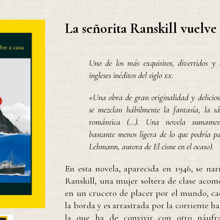
La señorita Ranskill vuelve 
Uno de los más exquisitos, divertidos y e
ingleses inéditos del siglo xx.
«Una obra de gran originalidad y delicios
se mezclan hábilmente la fantasía, la s
romántica (…). Una novela sumament
bastante menos ligera de lo que podría 
Lehmann, autora de
El cisne en el ocaso
).
En esta novela, aparecida en 1946, se nar
Ranskill, una mujer soltera de clase aco
en un crucero de placer por el mundo, ca
la borda y es arrastrada por la corriente ha
la que ha de convivir con otro náu