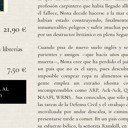
profesión carpintero que había llegado al
él fallece, Nona decide hacerse a la mar
habían estado construyendo; finalmente
21,90 €
innumerables peligros y sufrir muchas pen
por un destructor británico en plena Seg
Cuando pisa de nuevo suelo inglés y se
 librerías
parientes y amigos —que hacía años qu
muerta—, Nona cree que ha perdido el jui
7,50 €
un país que no es el suyo, pues descub
imposible comprar ropa ni alimentos si
gente emplea un extraño idioma con
 AL
incomprensibles como ARP, Ack-Ack, Q
O
NAAFI, WRNS… Sus conocidos, que sólo p
las tareas de la Defensa Civil y el «trabajo 
incivilizada por andar descalza, ir cami
presentarse tarde a comer. En un país co
su esfuerzo bélico, la señorita Ranskill, e