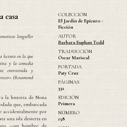
a casa
COLECCIÓN
El Jardín de Epicuro -
Ficción
AUTOR
motivos longseller
Barbara Euphan Todd
TRADUCCIÓN
a lectura en la que
Óscar Mariscal
átira y la comedia
PORTADA
e entretenida y
Paty Cruz
parecer» (Rosamond
PÁGINAS
332
ra la historia de Nona
EDICIÓN
Primera
modada que, embarcada
e accidentalmente por
NÚMERO
sta una isla desierta en
158
frago —un hombre de