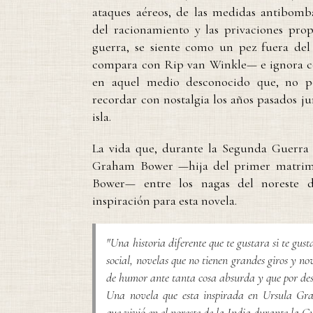
ataques aéreos, de las medidas antibomba
del racionamiento y las privaciones prop
guerra, se siente como un pez fuera de
compara con Rip van Winkle— e ignora c
en aquel medio desconocido que, no poc
recordar con nostalgia los años pasados ju
isla.
La vida que, durante la Segunda Guerra 
Graham Bower —hija del primer matrim
Bower— entre los nagas del noreste d
inspiración para esta novela.
"Una historia diferente que te gustara si te gust
social, novelas que no tienen grandes giros y no
de humor ante tanta cosa absurda y que por desg
Una novela que esta inspirada en Ursula G
que vivió en el noreste de la India durante la G