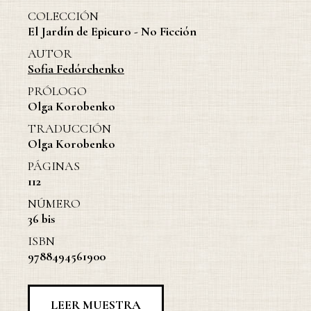
COLECCIÓN
El Jardín de Epicuro - No Ficción
AUTOR
Sofia Fedórchenko
PRÓLOGO
Olga Korobenko
TRADUCCIÓN
Olga Korobenko
PÁGINAS
112
NÚMERO
36 bis
ISBN
9788494561900
LEER MUESTRA