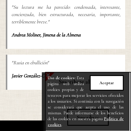
"Su lectura me ha parecido: condensada, interesante,
concienzuda, bien estructurada, necesaria, importante,
terriblemente breve."
Andrea Moliner
,
Jimena de la Almena
"Rusia en ebullición"
X
Javier González-Cotta
,
Diario de Sevilla
Uso de cookies:
Esta
Suscríbete al Newsletter
Aceptar
página web utiliza
cookies propias y de
terceros para mejorar los servicios ofrecidos
a los usuarios. Si continúa con la navegación
se considerará que acepta el uso de las
mismas. Puede informarse de los beneficios
de las cookies en nuestra página
Política de
cookies
.
Hermida editores © 2026