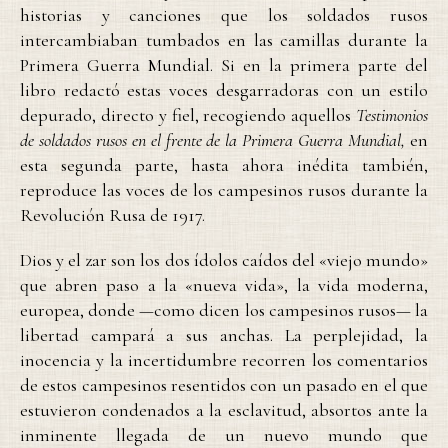
historias y canciones que los soldados rusos
intercambiaban tumbados en las camillas durante la
Primera Guerra Mundial. Si en la primera parte del
libro redactó estas voces desgarradoras con un estilo
depurado, directo y fiel, recogiendo aquellos
Testimonios
de soldados rusos en el frente de la Primera Guerra Mundial,
en
esta segunda parte, hasta ahora inédita también,
reproduce las voces de los campesinos rusos durante la
Revolución Rusa de 1917.
Dios y el zar son los dos ídolos caídos del «viejo mundo»
que abren paso a la «nueva vida», la vida moderna,
europea, donde —como dicen los campesinos rusos— la
libertad campará a sus anchas. La perplejidad, la
inocencia y la incertidumbre recorren los comentarios
de estos campesinos resentidos con un pasado en el que
estuvieron condenados a la esclavitud, absortos ante la
inminente llegada de un nuevo mundo que