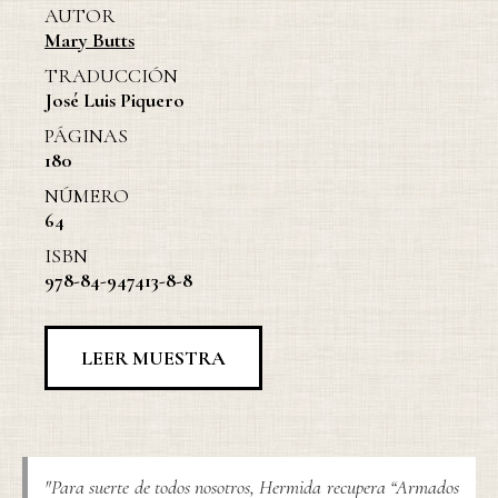
AUTOR
Mary Butts
TRADUCCIÓN
José Luis Piquero
PÁGINAS
180
NÚMERO
64
ISBN
978-84-947413-8-8
LEER MUESTRA
"Para suerte de todos nosotros, Hermida recupera “Armados