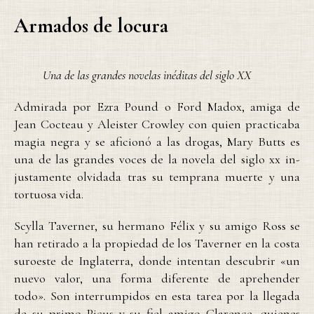
Armados de locura
Una de las grandes novelas inéditas del siglo XX
Admirada por Ezra Pound o Ford Madox, amiga de
Jean Cocteau y Aleister Crowley con quien practicaba
magia negra y se aficionó a las drogas, Mary Butts es
una de las grandes voces de la novela del siglo xx in­
justamente olvidada tras su temprana muerte y una
tortuosa vida.
Scylla Taverner, su hermano Félix y su amigo Ross se
han retirado a la propiedad de los Taverner en la costa
suroeste de Inglaterra, donde intentan descubrir «un
nuevo valor, una forma diferente de aprehender
todo». Son interrumpidos en esta tarea por la llegada
de su primo Picus y su fiel amigo Clarence, quienes